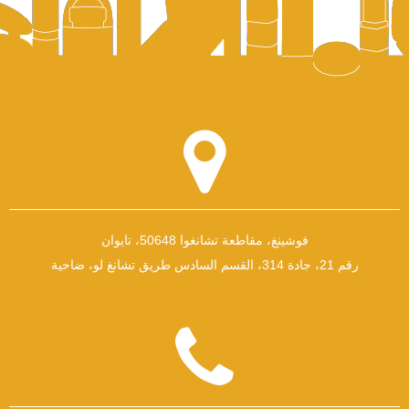
فوشينغ، مقاطعة تشانغوا 50648، تايوان
رقم 21، جادة 314، القسم السادس طريق تشانغ لو، ضاحية