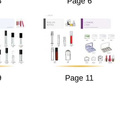
8
Page 6
9
Page 11