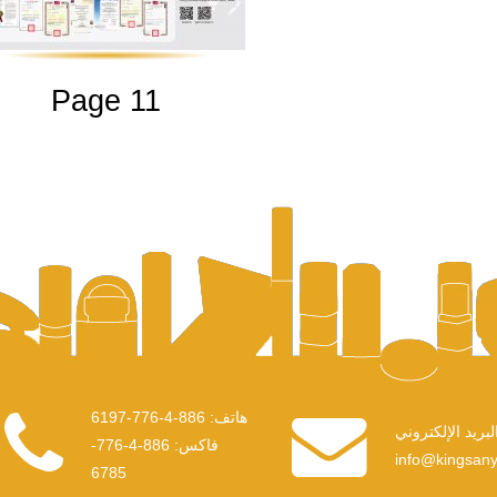
Page 11
886-4-776-6197
هاتف:
886-4-776-
فاكس:
info@kingsan
6785