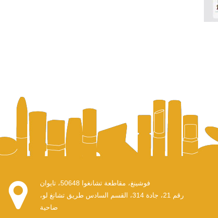
فوشينغ، مقاطعة تشانغوا 50648، تايوان
رقم 21، جادة 314، القسم السادس طريق تشانغ لو،
ضاحية